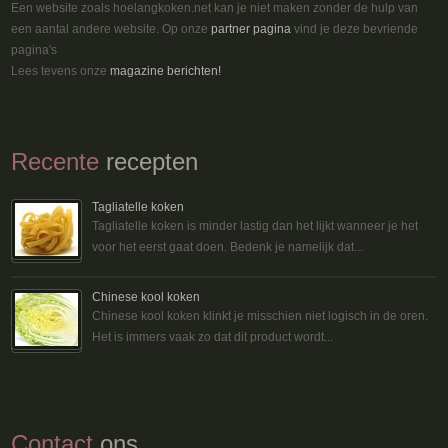
Een website zoals hoelangkoken.net kan je niet maken zonder de hulp van
een aantal andere website. Op onze
partner pagina
vind je deze bevriende
pagina's
Lees tevens onze
magazine berichten!
Recente
recepten
Tagliatelle koken
Tagliatelle koken is minder lastig dan het lijkt wanneer je het
voor het eerst gaat doen. Bedenk je namelijk dat...
Chinese kool koken
Chinese kool koken klinkt je misschien niet logisch in de oren.
Het is immers vaak zo dat dit product wordt...
Contact
ons