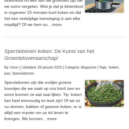
bloemkool nu een van die groenten zijn die
we soms vergeten. Wist je dat je bloemkool
in ongeveer 10 minuten kunt koken en dat
het een veelzijdige toevoeging is aan elke
maaltijd? Of we hem nu...
more
Sperziebonen koken: De Kunst van het
Groentetovenaarschap!
By:
rinze
|
|
Updated: 28 januari 2025
|
Category:
Magazine
|
Tags :
koken
,
pan
,
Sperziebonen
Sperziebonen zijn die vrolijke groene
boontjes die we vaak op ons bord zien en
soms kunnen ze wat saai lijken. Tip: koken
kan heel eenvoudig en leuk zijn! Of we ze
nu stomen, bakken of gewoon koken, er is
altijd een manier om ze tot leven te
brengen. We kunnen...
more