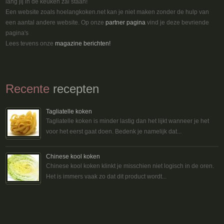
lang jij in de keuken zal staan!
Een website zoals hoelangkoken.net kan je niet maken zonder de hulp van
een aantal andere website. Op onze
partner pagina
vind je deze bevriende
pagina's
Lees tevens onze
magazine berichten!
Recente
recepten
Tagliatelle koken
Tagliatelle koken is minder lastig dan het lijkt wanneer je het
voor het eerst gaat doen. Bedenk je namelijk dat...
Chinese kool koken
Chinese kool koken klinkt je misschien niet logisch in de oren.
Het is immers vaak zo dat dit product wordt...