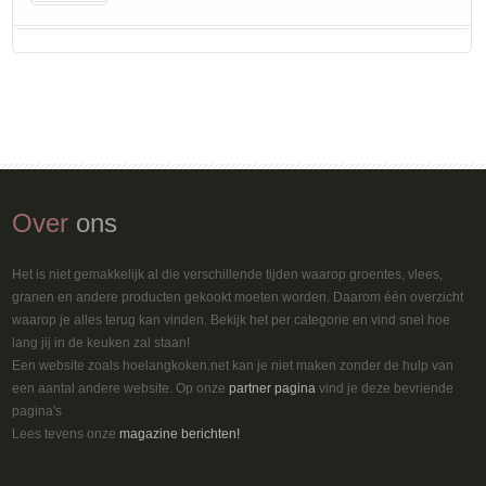
Over
ons
Het is niet gemakkelijk al die verschillende tijden waarop groentes, vlees,
granen en andere producten gekookt moeten worden. Daarom één overzicht
waarop je alles terug kan vinden. Bekijk het per categorie en vind snel hoe
lang jij in de keuken zal staan!
Een website zoals hoelangkoken.net kan je niet maken zonder de hulp van
een aantal andere website. Op onze
partner pagina
vind je deze bevriende
pagina's
Lees tevens onze
magazine berichten!