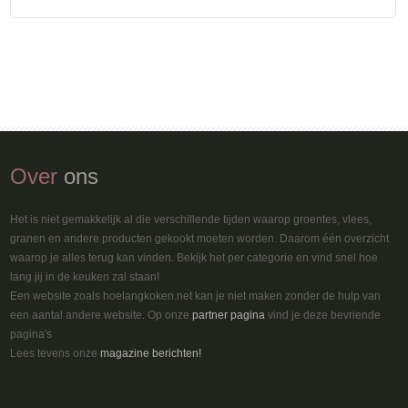
Over
ons
Het is niet gemakkelijk al die verschillende tijden waarop groentes, vlees,
granen en andere producten gekookt moeten worden. Daarom één overzicht
waarop je alles terug kan vinden. Bekijk het per categorie en vind snel hoe
lang jij in de keuken zal staan!
Een website zoals hoelangkoken.net kan je niet maken zonder de hulp van
een aantal andere website. Op onze
partner pagina
vind je deze bevriende
pagina's
Lees tevens onze
magazine berichten!