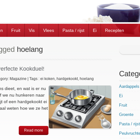
en
Fruit
Vis
Vlees
Pasta / rijst
Ei
Recepten
agged
hoelang
erfecte Kookduel!
Categ
gory:
Magazine
|
Tags :
ei koken
,
hardgekookt
,
hoelang
Aardappels
s dieet, en wat is er nu
Of we nu hunkeren naar
Ei
jt of een hardgekookt ei
Fruit
maal weten hoe we ze het
Groente
Pasta / rijst
Read more
Peulvrucht