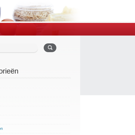
orieën
en