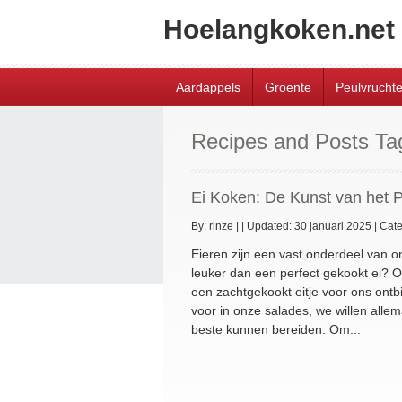
Hoelangkoken.net
Aardappels
Groente
Peulvrucht
Recipes and Posts T
Ei Koken: De Kunst van het P
By:
rinze
|
|
Updated: 30 januari 2025
|
Cate
Eieren zijn een vast onderdeel van on
leuker dan een perfect gekookt ei? 
een zachtgekookt eitje voor ons ontbi
voor in onze salades, we willen alle
beste kunnen bereiden. Om...