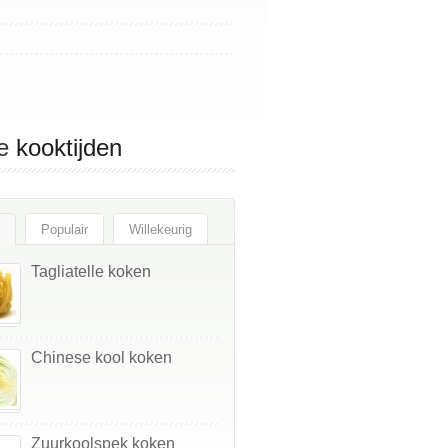
e
kooktijden
Populair
Willekeurig
Tagliatelle koken
Chinese kool koken
Zuurkoolspek koken