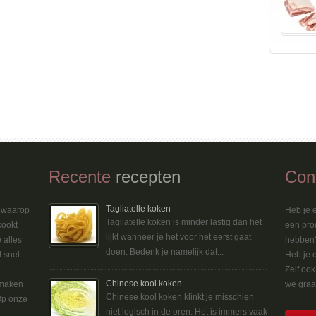
Recente
recepten
Con
Tagliatelle koken
n waarop
Heb je e
Tagliatelle koken is minder lastig dan het
kookt
een pro
lijkt wanneer je het voor het eerst gaat
 alles
hebben?
doen. Bedenk je namelijk dat...
d snel
Heb je 
Zelf oo
Chinese kool koken
 maken
we graag
Chinese kool koken klinkt je misschien
Op onze
niet logisch in de oren. Het is immers vaak