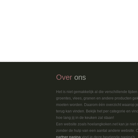
Over
ons
Het is niet gemakkelijk al die verschillende tijde
groentes, vlees, granen en andere producten ge
moeten worden. Daarom één overzicht waarop je
terug kan vinden. Bekijk het per categorie en vin
hoe lang jij in de keuken zal staan!
Een website zoals hoelangkoken.net kan je niet
zonder de hulp van een aantal andere website. 
partner pagina
vind je deze bevriende pagina's