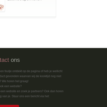
tact
ons
en foutje ontdekt op de pagina of heb je wellicht
duct gevonden waarvan wij de kooktijd nog niet
 We horen het graag!
ook een website?
k een website en zoek je partners? Ook dan horen
 van je. Stuur ons een bericht via het: