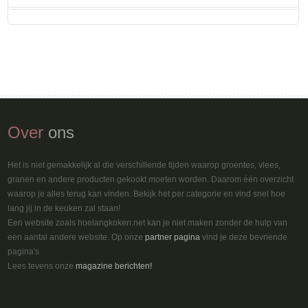
Over
ons
Het is niet gemakkelijk al die verschillende tijden waarop groentes, vlees,
granen en andere producten gekookt moeten worden. Daarom één overzicht
waarop je alles terug kan vinden. Bekijk het per categorie en vind snel hoe
lang jij in de keuken zal staan!
Een website zoals hoelangkoken.net kan je niet maken zonder de hulp van
een aantal andere website. Op onze
partner pagina
vind je deze bevriende
pagina's
Lees tevens onze
magazine berichten!