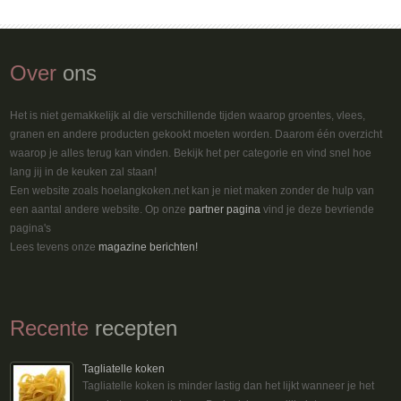
Over
ons
Het is niet gemakkelijk al die verschillende tijden waarop groentes, vlees,
granen en andere producten gekookt moeten worden. Daarom één overzicht
waarop je alles terug kan vinden. Bekijk het per categorie en vind snel hoe
lang jij in de keuken zal staan!
Een website zoals hoelangkoken.net kan je niet maken zonder de hulp van
een aantal andere website. Op onze
partner pagina
vind je deze bevriende
pagina's
Lees tevens onze
magazine berichten!
Recente
recepten
Tagliatelle koken
Tagliatelle koken is minder lastig dan het lijkt wanneer je het