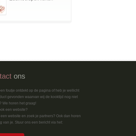
tact
ons
en foutje ontdekt op de pagina of heb je wellicht
duct gevonden waarvan wij de kooktijd nog niet
 We horen het graag!
ook een website?
k een website en zoek je partners? Ook dan horen
 van je. Stuur ons een bericht via het: