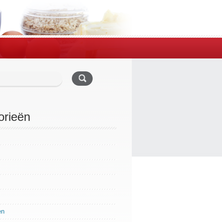
orieën
en