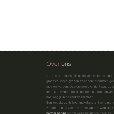
Over
ons
Het is niet gemakkelijk al die verschillende tijde
groentes, vlees, granen en andere producten ge
moeten worden. Daarom één overzicht waarop je
terug kan vinden. Bekijk het per categorie en vin
hoe lang jij in de keuken zal staan!
Een website zoals hoelangkoken.net kan je niet
zonder de hulp van een aantal andere website. 
partner pagina
vind je deze bevriende pagina's