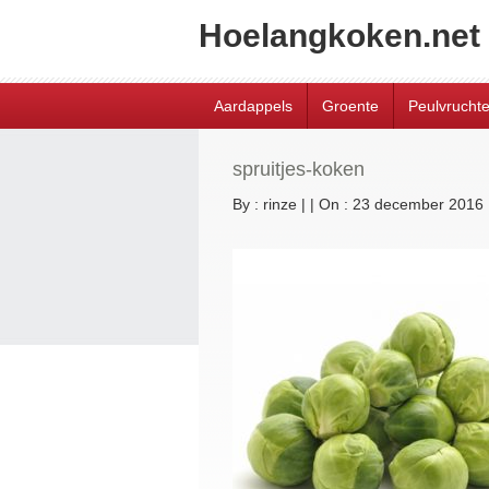
Hoelangkoken.net
Aardappels
Groente
Peulvrucht
spruitjes-koken
By :
rinze
|
|
On : 23 december 2016