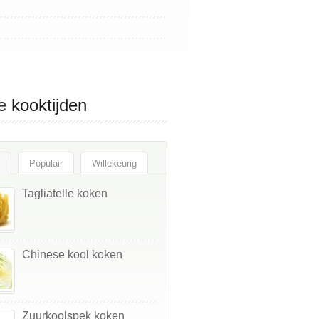
e
kooktijden
Populair
Willekeurig
Tagliatelle koken
Chinese kool koken
Zuurkoolspek koken