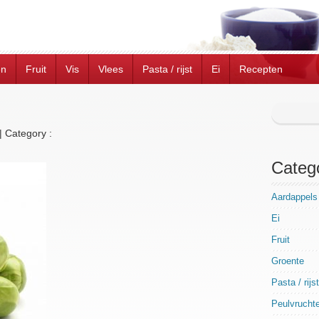
en
Fruit
Vis
Vlees
Pasta / rijst
Ei
Recepten
|
Category :
Categ
Aardappels
Ei
Fruit
Groente
Pasta / rijst
Peulvrucht