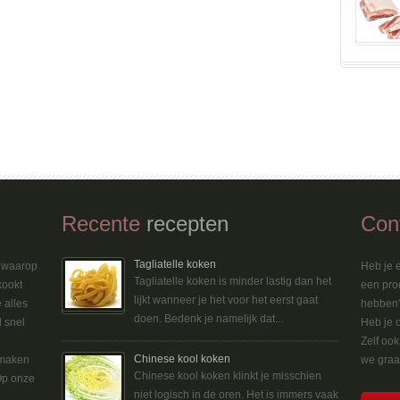
Recente
recepten
Con
Tagliatelle koken
n waarop
Heb je e
Tagliatelle koken is minder lastig dan het
kookt
een pro
lijkt wanneer je het voor het eerst gaat
 alles
hebben?
doen. Bedenk je namelijk dat...
d snel
Heb je 
Zelf oo
Chinese kool koken
 maken
we graag
Chinese kool koken klinkt je misschien
Op onze
niet logisch in de oren. Het is immers vaak