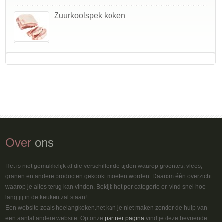
Zuurkoolspek koken
Over
ons
Het is niet gemakkelijk al die verschillende tijden waarop groentes, vlees,
granen en andere producten gekookt moeten worden. Daarom één overzicht
waarop je alles terug kan vinden. Bekijk het per categorie en vind snel hoe
lang jij in de keuken zal staan!
Een website zoals hoelangkoken.net kan je niet maken zonder de hulp van
een aantal andere website. Op onze
partner pagina
vind je deze bevriende