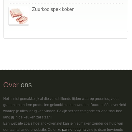
Zuurkoolspek koken
Over
ons
Het is niet gemakkelijk al die verschillende tijden waarop groentes, vlees,
granen en andere producten gekookt moeten worden. Daarom één overzicht
waarop je alles terug kan vinden. Bekijk het per categorie en vind snel hoe
lang jij in de keuken zal staan!
Een website zoals hoelangkoken.net kan je niet maken zonder de hulp van
een aantal andere website. Op onze
partner pagina
vind je deze bevriende