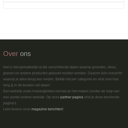
Over
ons
Het is niet gemakkelijk al die verschillende tijden waarop groentes, vlees,
granen en andere producten gekookt moeten worden. Daarom één overzicht
waarop je alles terug kan vinden. Bekijk het per categorie en vind snel hoe
lang jij in de keuken zal staan!
Een website zoals hoelangkoken.net kan je niet maken zonder de hulp van
een aantal andere website. Op onze
partner pagina
vind je deze bevriende
pagina's
Lees tevens onze
magazine berichten!