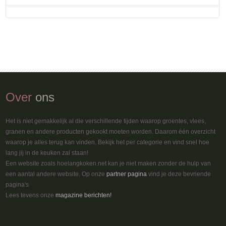
Over
ons
Het is niet gemakkelijk al die verschillende tijden waarop groentes, vlees,
granen en andere producten gekookt moeten worden. Daarom één overzicht
waarop je alles terug kan vinden. Bekijk het per categorie en vind snel hoe
lang jij in de keuken zal staan!
Een website zoals hoelangkoken.net kan je niet maken zonder de hulp van
een aantal andere website. Op onze
partner pagina
vind je deze bevriende
pagina's
Lees tevens onze
magazine berichten!