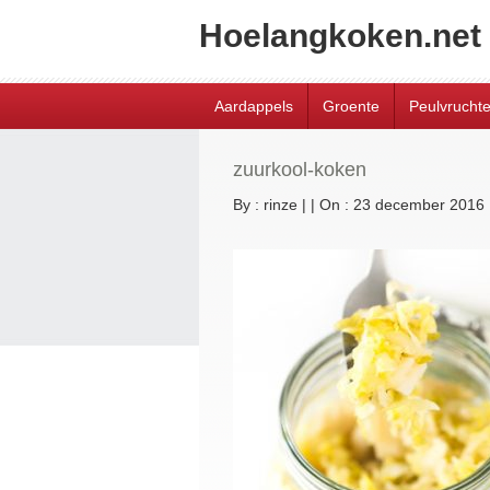
Hoelangkoken.net
Aardappels
Groente
Peulvrucht
zuurkool-koken
By :
rinze
|
|
On : 23 december 2016