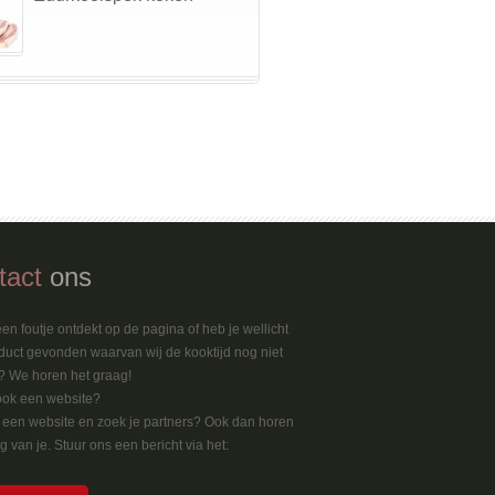
tact
ons
en foutje ontdekt op de pagina of heb je wellicht
duct gevonden waarvan wij de kooktijd nog niet
 We horen het graag!
ook een website?
k een website en zoek je partners? Ook dan horen
 van je. Stuur ons een bericht via het: