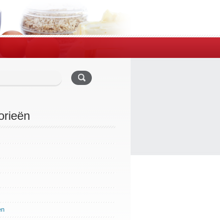
orieën
en