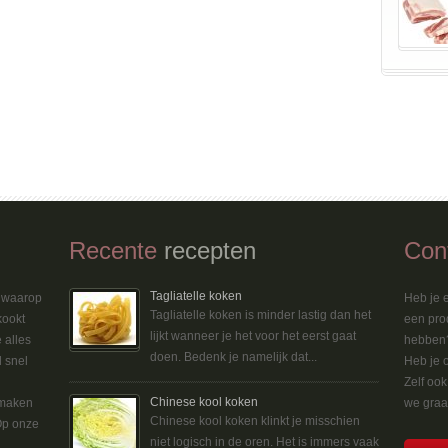
Recente
recepten
Con
Tagliatelle koken
n waarop
Heb je e
Tagliatelle koken is minder lastig dan het
kookt
een pro
lijkt wanneer je het voor het eerst gaat
 alles
hebben?
doen. Bedenk je namelijk dat...
d snel
Heb je 
Zelf oo
Chinese kool koken
 maken
we graag
Chinese kool koken klinkt je misschien
Op onze
niet logisch in de oren. Het is immers vaak