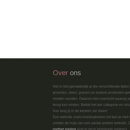
Over
ons
Het is niet gemakkelijk al die verschillende tijde
groentes, vlees, granen en andere producten ge
moeten worden. Daarom één overzicht waarop je
terug kan vinden. Bekijk het per categorie en vin
hoe lang jij in de keuken zal staan!
Een website zoals hoelangkoken.net kan je niet
zonder de hulp van een aantal andere website. 
partner pagina
vind je deze bevriende pagina's