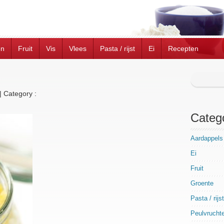
en
Fruit
Vis
Vlees
Pasta / rijst
Ei
Recepten
|
Category :
Categ
Aardappels
Ei
Fruit
Groente
Pasta / rijst
Peulvrucht