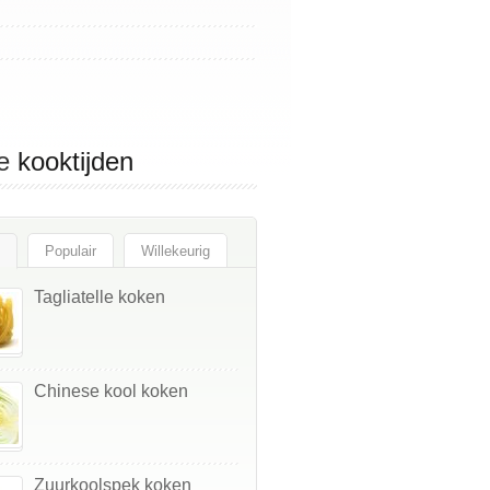
e
kooktijden
Populair
Willekeurig
Tagliatelle koken
Chinese kool koken
Zuurkoolspek koken