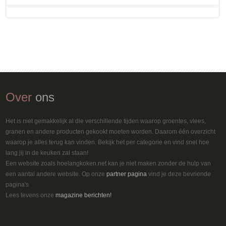
Over
ons
Het is niet gemakkelijk al die verschillende tijden waarop groentes, vlees,
granen en andere producten gekookt moeten worden. Daarom één overzicht
waarop je alles terug kan vinden. Bekijk het per categorie en vind snel hoe
lang jij in de keuken zal staan!
Een website zoals hoelangkoken.net kan je niet maken zonder de hulp van
een aantal andere website. Op onze
partner pagina
vind je deze bevriende
pagina's
Lees tevens onze
magazine berichten!