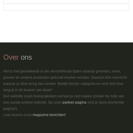
Over
ons
Het is niet gemakkelijk al die verschillende tijden waarop groentes, vlees,
granen en andere producten gekookt moeten worden. Daarom één overzicht
waarop je alles terug kan vinden. Bekijk het per categorie en vind snel hoe
lang jij in de keuken zal staan!
Een website zoals hoelangkoken.net kan je niet maken zonder de hulp van
een aantal andere website. Op onze
partner pagina
vind je deze bevriende
pagina's
Lees tevens onze
magazine berichten!