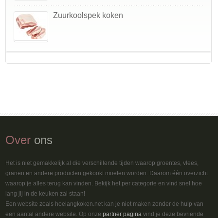
Zuurkoolspek koken
Over
ons
Het is niet gemakkelijk al die verschillende tijden waarop groentes, vlees,
granen en andere producten gekookt moeten worden. Daarom één overzicht
waarop je alles terug kan vinden. Bekijk het per categorie en vind snel hoe
lang jij in de keuken zal staan!
Een website zoals hoelangkoken.net kan je niet maken zonder de hulp van
een aantal andere website. Op onze
partner pagina
vind je deze bevriende