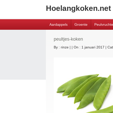
Hoelangkoken.net
Aardappels
Groente
Peulvrucht
peultjes-koken
By :
rinze
|
|
On : 1 januari 2017
|
Cat