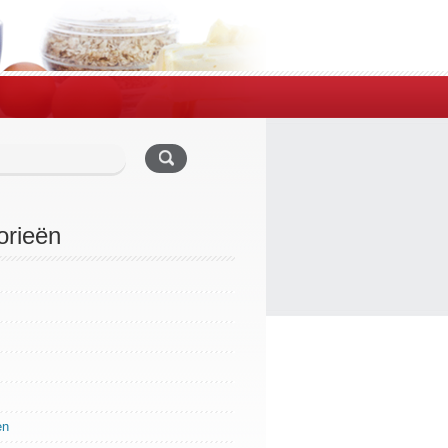
orieën
en