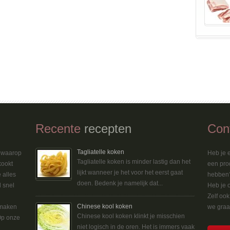
Recente
recepten
Con
Tagliatelle koken
n waarop
Heb je e
Tagliatelle koken is minder lastig dan het
kookt
een pro
lijkt wanneer je het voor het eerst gaat
 alles
hebben?
doen. Bedenk je namelijk dat...
d snel
Heb je 
Zelf oo
Chinese kool koken
 maken
we graag
Chinese kool koken klinkt je misschien
Op onze
niet logisch in de oren. Het is immers vaak