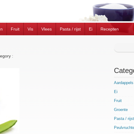
en
Fruit
Vis
Vlees
Pasta / rijst
Ei
Recepten
egory :
Categ
Aardappels
Ei
Fruit
Groente
Pasta / rijst
Peulvrucht