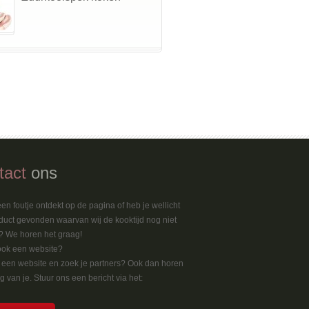
tact
ons
en foutje ontdekt op de pagina of heb je wellicht
duct gevonden waarvan wij de kooktijd nog niet
 We horen het graag!
ook een website?
k een website en zoek je partners? Ook dan horen
 van je. Stuur ons een bericht via het: