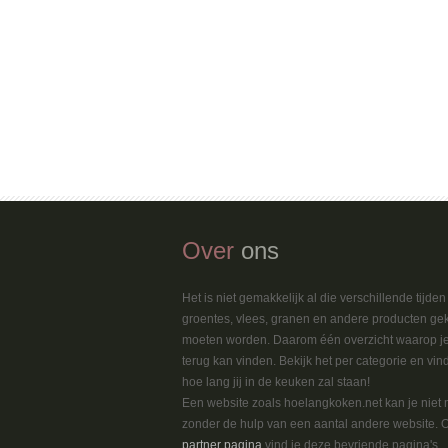
Over
ons
Het is niet gemakkelijk al die verschillende tijde
groentes, vlees, granen en andere producten ge
moeten worden. Daarom één overzicht waarop je
terug kan vinden. Bekijk het per categorie en vin
hoe lang jij in de keuken zal staan!
Een website zoals hoelangkoken.net kan je niet
zonder de hulp van een aantal andere website. 
partner pagina
vind je deze bevriende pagina's