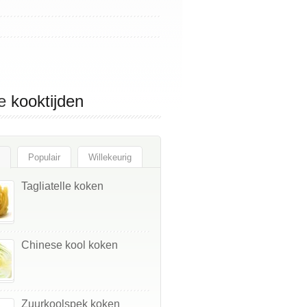
e
kooktijden
Populair
Willekeurig
Tagliatelle koken
Chinese kool koken
Zuurkoolspek koken