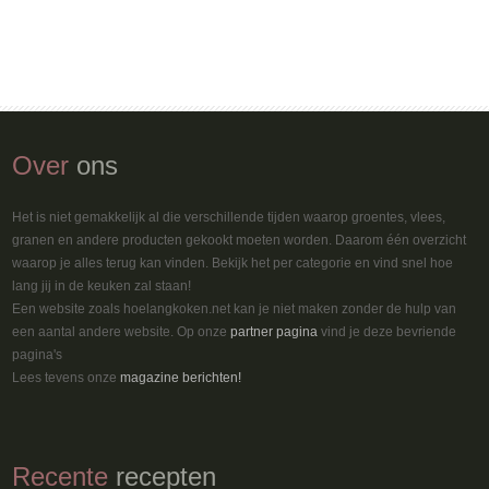
Over
ons
Het is niet gemakkelijk al die verschillende tijden waarop groentes, vlees,
granen en andere producten gekookt moeten worden. Daarom één overzicht
waarop je alles terug kan vinden. Bekijk het per categorie en vind snel hoe
lang jij in de keuken zal staan!
Een website zoals hoelangkoken.net kan je niet maken zonder de hulp van
een aantal andere website. Op onze
partner pagina
vind je deze bevriende
pagina's
Lees tevens onze
magazine berichten!
Recente
recepten