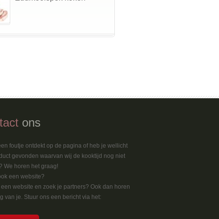
tact
ons
en foutje ontdekt op de pagina of heb je wellicht
duct gevonden waarvan wij de kooktijd nog niet
 We horen het graag!
ook een website?
k een website en zoek je partners? Ook dan horen
 van je. Stuur ons een bericht via het: