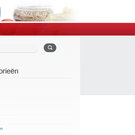
orieën
en