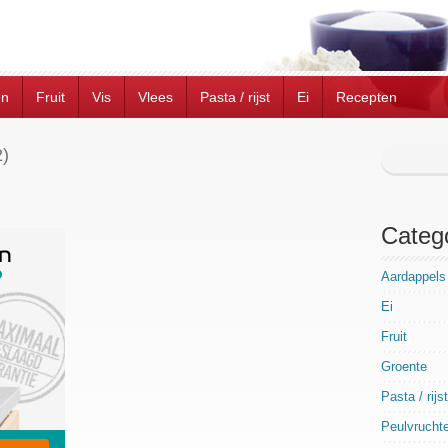
en
Fruit
Vis
Vlees
Pasta / rijst
Ei
Recepten
)
Categ
Aardappels
Ei
Fruit
Groente
Pasta / rijst
Peulvrucht