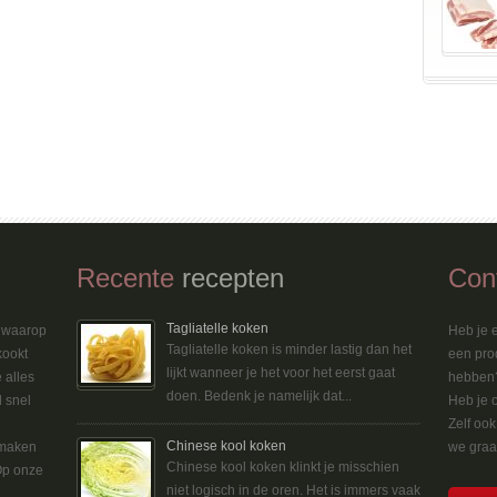
Recente
recepten
Con
Tagliatelle koken
n waarop
Heb je e
Tagliatelle koken is minder lastig dan het
kookt
een pro
lijkt wanneer je het voor het eerst gaat
 alles
hebben?
doen. Bedenk je namelijk dat...
d snel
Heb je 
Zelf oo
Chinese kool koken
 maken
we graag
Chinese kool koken klinkt je misschien
Op onze
niet logisch in de oren. Het is immers vaak