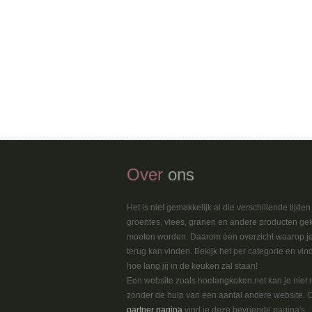
Over
ons
Het is niet gemakkelijk al die verschillende tijde
groentes, vlees, granen en andere producten ge
moeten worden. Daarom één overzicht waarop je
terug kan vinden. Bekijk het per categorie en vin
hoe lang jij in de keuken zal staan!
Een website zoals hoelangkoken.net kan je niet
zonder de hulp van een aantal andere website. 
partner pagina
vind je deze bevriende pagina's