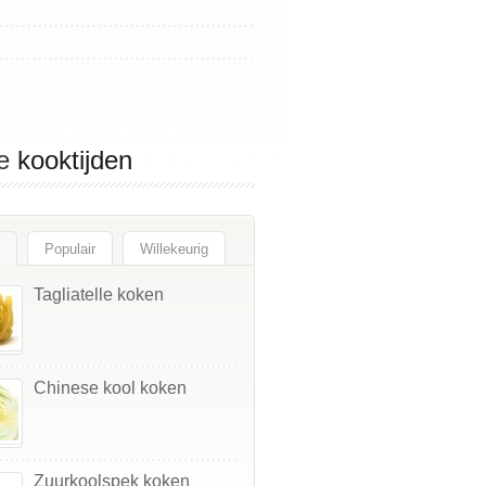
e
kooktijden
Populair
Willekeurig
Tagliatelle koken
Chinese kool koken
Zuurkoolspek koken