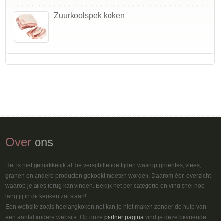
Zuurkoolspek koken
Over
ons
Het is niet gemakkelijk al die verschillende tijden waarop groentes, vlees,
granen en andere producten gekookt moeten worden. Daarom één overzicht
waarop je alles terug kan vinden. Bekijk het per categorie en vind snel hoe
lang jij in de keuken zal staan!
Een website zoals hoelangkoken.net kan je niet maken zonder de hulp van
een aantal andere website. Op onze
partner pagina
vind je deze bevriende