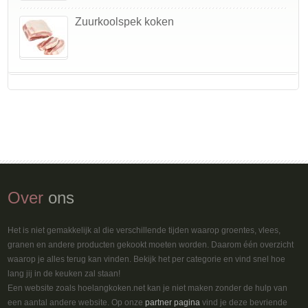
Zuurkoolspek koken
Over
ons
Het is niet gemakkelijk al die verschillende tijden waarop groentes, vlees,
granen en andere producten gekookt moeten worden. Daarom één overzicht
waarop je alles terug kan vinden. Bekijk het per categorie en vind snel hoe
lang jij in de keuken zal staan!
Een website zoals hoelangkoken.net kan je niet maken zonder de hulp van
een aantal andere website. Op onze
partner pagina
vind je deze bevriende